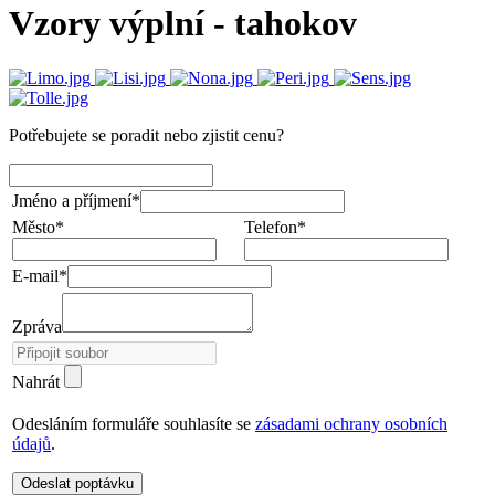
Vzory výplní - tahokov
Potřebujete se poradit nebo zjistit cenu?
Jméno a příjmení*
Město*
Telefon*
E-mail*
Zpráva
Nahrát
Odesláním formuláře souhlasíte se
zásadami ochrany osobních
údajů
.
Odeslat poptávku