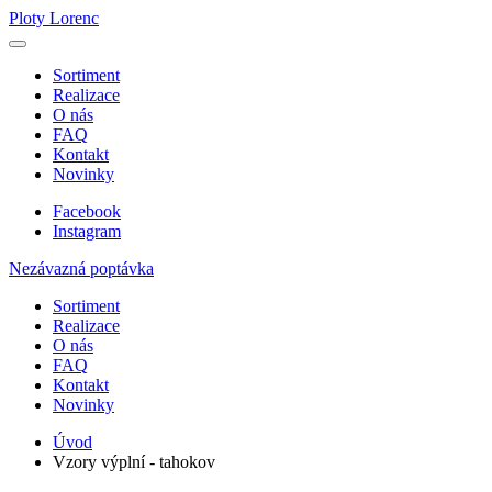
Ploty Lorenc
Sortiment
Realizace
O nás
FAQ
Kontakt
Novinky
Facebook
Instagram
Nezávazná poptávka
Sortiment
Realizace
O nás
FAQ
Kontakt
Novinky
Úvod
Vzory výplní - tahokov