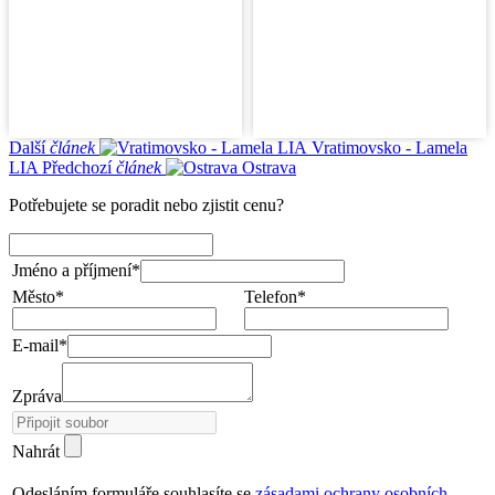
Další
článek
Vratimovsko - Lamela
LIA
Předchozí
článek
Ostrava
Potřebujete se poradit nebo zjistit cenu?
Jméno a příjmení*
Město*
Telefon*
E-mail*
Zpráva
Nahrát
Odesláním formuláře souhlasíte se
zásadami ochrany osobních