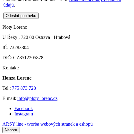
údajů
.
Odeslat poptávku
Ploty Lorenc
U Řeky , 720 00 Ostrava - Hrabová
IČ: 73283304
DIČ: CZ8512205878
Kontakt:
Honza Lorenc
Tel.:
775 873 728
E-mail:
info@ploty-lorenc.cz
Facebook
Instagram
ARSY line - tvorba webových stránek a eshopů
Nahoru