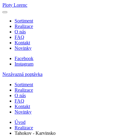
Ploty Lorenc
Sortiment
Realizace
O nás
FAQ
Kontakt
Novinky
Facebook
Instagram
Nezávazná poptávka
Sortiment
Realizace
O nás
FAQ
Kontakt
Novinky
Úvod
Realizace
Tahokov - Karvinsko