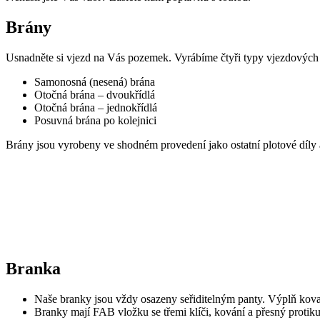
Brány
Usnadněte si vjezd na Vás pozemek. Vyrábíme čtyři typy vjezdových 
Samonosná (nesená) brána
Otočná brána – dvoukřídlá
Otočná brána – jednokřídlá
Posuvná brána po kolejnici
Brány jsou vyrobeny ve shodném provedení jako ostatní plotové díly 
Branka
Naše branky jsou vždy osazeny seřiditelným panty. Výplň kov
Branky mají FAB vložku se třemi klíči, kování a přesný protiku