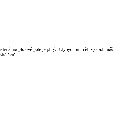
teriál na plotové pole je plný. Kdybychom měli vyzradit náš
řská čerň.