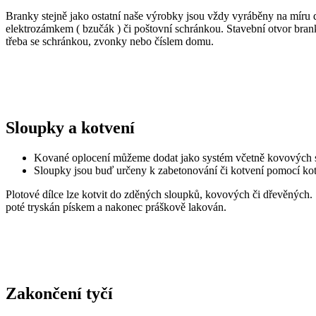
Branky stejně jako ostatní naše výrobky jsou vždy vyráběny na míru
elektrozámkem ( bzučák ) či poštovní schránkou. Stavební otvor bran
třeba se schránkou, zvonky nebo číslem domu.
Sloupky a kotvení
Kované oplocení můžeme dodat jako systém včetně kovových 
Sloupky jsou buď určeny k zabetonování či kotvení pomocí ko
Plotové dílce lze kotvit do zděných sloupků, kovových či dřevěných.
poté tryskán pískem a nakonec práškově lakován.
Zakončení tyčí