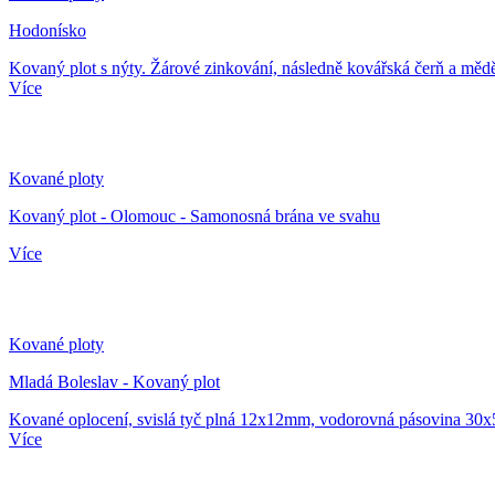
Hodonísko
Kovaný plot s nýty. Žárové zinkování, následně kovářská čerň a mědě
Více
Kované ploty
Kovaný plot - Olomouc - Samonosná brána ve svahu
Více
Kované ploty
Mladá Boleslav - Kovaný plot
Kované oplocení, svislá tyč plná 12x12mm, vodorovná pásovina 30x
Více