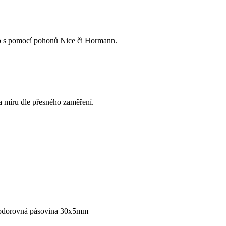
to s pomocí pohonů Nice či Hormann.
a míru dle přesného zaměření.
a vodorovná pásovina 30x5mm