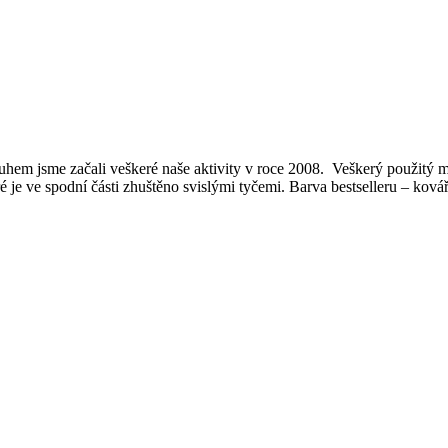
m jsme začali veškeré naše aktivity v roce 2008. Veškerý použitý ma
eré je ve spodní části zhuštěno svislými tyčemi. Barva bestselleru – ková