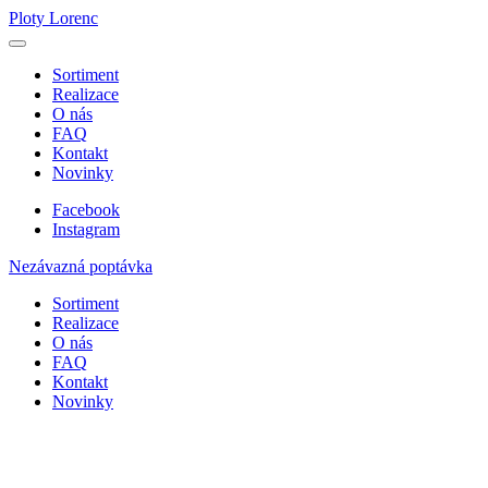
Ploty Lorenc
Sortiment
Realizace
O nás
FAQ
Kontakt
Novinky
Facebook
Instagram
Nezávazná poptávka
Sortiment
Realizace
O nás
FAQ
Kontakt
Novinky