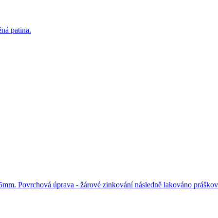
ná patina.
5mm. Povrchová úprava - žárové zinkování následně lakováno práško