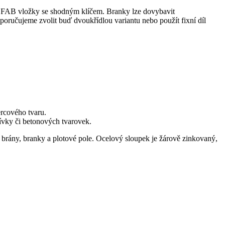
me FAB vložky se shodným klíčem. Branky lze dovybavit
oručujeme zvolit buď dvoukřídlou variantu nebo použít fixní díl
rcového tvaru.
ívky či betonových tvarovek.
 brány, branky a plotové pole. Ocelový sloupek je žárově zinkovaný,