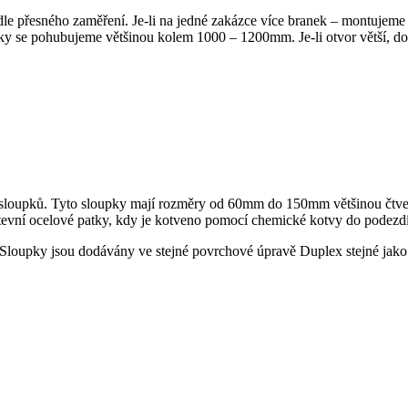
 dle přesného zaměření. Je-li na jedné zakázce více branek – montuje
ky se pohubujeme většinou kolem 1000 – 1200mm. Je-li otvor větší, dop
sloupků. Tyto sloupky mají rozměry od 60mm do 150mm většinou čtve
tevní ocelové patky, kdy je kotveno pomocí chemické kotvy do podezd
 Sloupky jsou dodávány ve stejné povrchové úpravě Duplex stejné jako